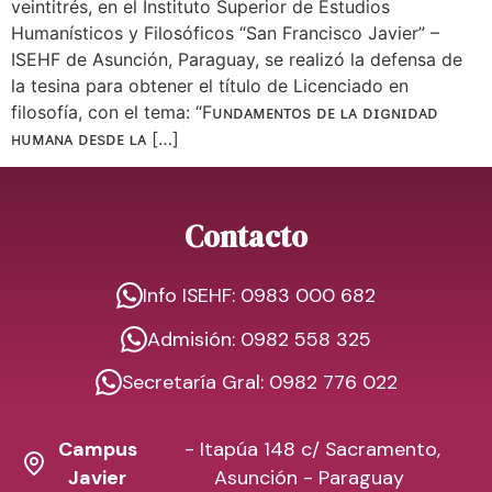
veintitrés, en el Instituto Superior de Estudios
Humanísticos y Filosóficos “San Francisco Javier” –
ISEHF de Asunción, Paraguay, se realizó la defensa de
la tesina para obtener el título de Licenciado en
filosofía, con el tema: “Fᴜɴᴅᴀᴍᴇɴᴛᴏs ᴅᴇ ʟᴀ ᴅɪɢɴɪᴅᴀᴅ
ʜᴜᴍᴀɴᴀ ᴅᴇsᴅᴇ ʟᴀ […]
Contacto
Info ISEHF: 0983 000 682
Admisión: 0982 558 325
Secretaría Gral: 0982 776 022
Campus
- Itapúa 148 c/ Sacramento,
Javier
Asunción - Paraguay