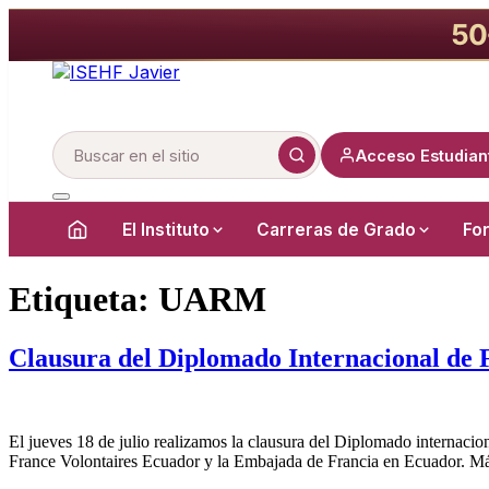
50
Acceso Estudian
Buscar
en
el
sitio
El Instituto
Carreras de Grado
Fo
Ir
al
Etiqueta:
UARM
contenido
Clausura del Diplomado Internacional de 
El jueves 18 de julio realizamos la clausura del Diplomado internac
France Volontaires Ecuador y la Embajada de Francia en Ecuador. Más 