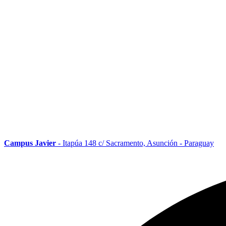
Campus Javier
- Itapúa 148 c/ Sacramento, Asunción - Paraguay