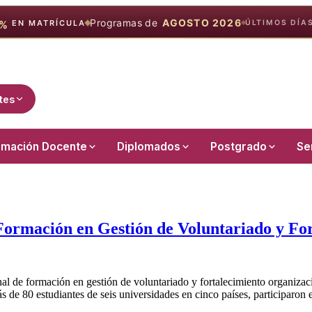
Programas de
AGOSTO 2026
EN MATRÍCULA
%
ÚLTIMOS DÍA
tes
rmación Docente
Diplomados
Postgrado
Se
Formación en Gestión de Voluntariado y Fo
ional de formación en gestión de voluntariado y fortalecimiento organ
de 80 estudiantes de seis universidades en cinco países, participaron 