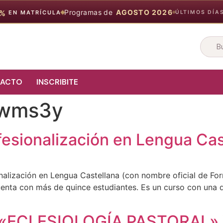
Programas de
AGOSTO 2026
%
EN MATRÍCULA
ÚLTIMOS DÍA
Bus
en
el
siti
ACTO
INSCRIBITE
hwms3y
ofesionalización en Lengua Ca
sionalización en Lengua Castellana (con nombre oficial de Fo
uenta con más de quince estudiantes. Es un curso con una 
 «ECLESIOLOGÍA PASTORAL»