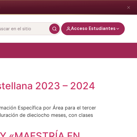
S
Acceso Estudiantes
car
o
stellana 2023 – 2024
rmación Específica por Área para el tercer
duración de dieciocho meses, con clases
 Y «MAESTRÍA EN