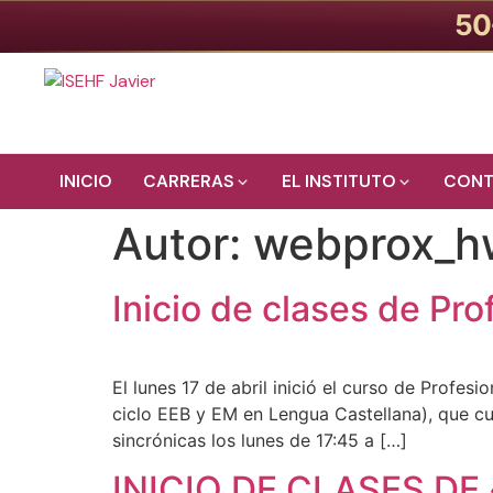
50
INICIO
CARRERAS
EL INSTITUTO
CONT
Ir
Autor:
webprox_
al
contenido
Inicio de clases de Pr
El lunes 17 de abril inició el curso de Profe
ciclo EEB y EM en Lengua Castellana), que c
sincrónicas los lunes de 17:45 a […]
INICIO DE CLASES DE